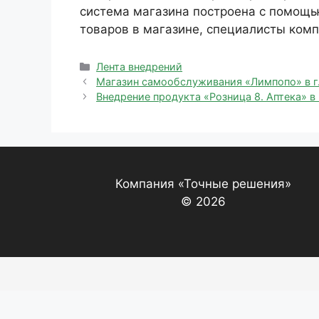
система магазина построена с помощь
товаров в магазине, специалисты ком
Рубрики
Лента внедрений
Магазин самообслуживания «Лимпопо» в г
Внедрение продукта «Розница 8. Аптека» в
Компания «Точные решения»
© 2026