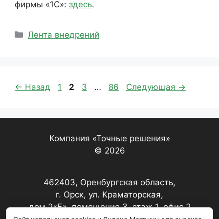
фирмы «1С»:
здесь
.
Рубрики
Лента внедрений
Страница
Страница
Страница
Страница
←
Назад
1
2
3
…
86
Следующая
→
Компания «Точные решения»
© 2026
462403, Оренбургская область,
г. Орск, ул. Краматорская,
дом 2«Б», помещение 3, этаж 1, офис 2