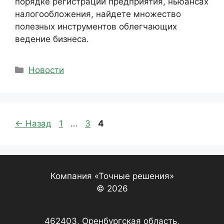
порядке регистрации предприятия, ньюансах
налогообложения, найдете множество
полезных инструментов облегчающих
ведение бизнеса.
Рубрики
Новости
Страница
Страница
Страница
←
Назад
1
…
3
4
Компания «Точные решения»
© 2026
462403, Оренбургская область,