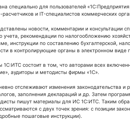
на специально для пользователей «1С:Предприятия»
в-расчетчиков и IT-специалистов коммерческих орга
дставлены новости, комментарии и консультации с
ого учета, рекомендации по налогообложению хозяй
ме, инструкции по составлению бухгалтерской, нало
ости в контролирующие органы в электронном виде 
 1С:ИТС состоит в том, что авторами всех включен
ие», аудиторы и методисты фирмы «1С».
евно отслеживают изменения законодательства и р
алогов, заполнения деклараций и др. Затем програ
дисты пишут материалы для ИС 1С:ИТС. Таким образ
ссматриваются с двух точек зрения: с позиции зако
одробные пошаговые инструкции).