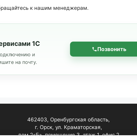
обращайтесь к нашим менеджерам.
ервисами 1С
Позвонить
подключению и
шите на почту.
462403, Оренбургская область,
г. Орск, ул. Краматорская,
дом 2«Б», помещение 3, этаж 1, офис 2