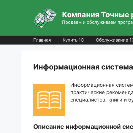
Перейти
к
Компания Точные 
содержимому
Продаем и обслуживаем програ
Главная
Купить 1С
Обслуживание 1
Информационная система
Информационная система
практические рекоменда
специалистов, книги и б
Описание информационной си