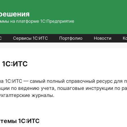
решения
ммы на платформе 1С:Предприятие
С
Сервисы 1С:ИТС
Портфолио
Новости
К
 1С:ИТС
 1С:ИТС — самый полный справочный ресурс для п
ции по ведению учета, пошаговые инструкции по ра
ухгалтерские журналы.
стемы 1С:ИТС