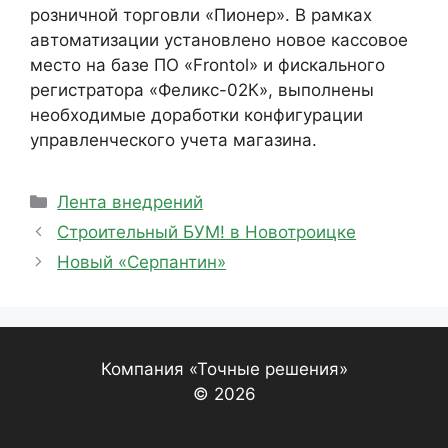
розничной торговли «Пионер». В рамках
автоматизации установлено новое кассовое
место на базе ПО «Frontol» и фискального
регистратора «Феликс-02К», выполнены
необходимые доработки конфигурации
управленческого учета магазина.
Рубрики
Лента внедрений
Строительный БУМ! в Новотроицке
Новый «Серпантин»
Компания «Точные решения»
© 2026