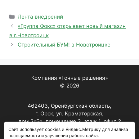
Рубрики
Лента внедрений
«Группа Фокс» открывает новый магазин
в г.Новотроицк
Строительный БУМ! в Новотроицке
Компания «Точные решения»
© 2026
462403, Оренбургская область,
г. Орск, ул. Краматорская,
дом 2«Б», помещение 3, этаж 1, офис 2
Сайт использует cookies и Яндекс.Метрику для анализа
посещаемости и улучшения работы сайта.