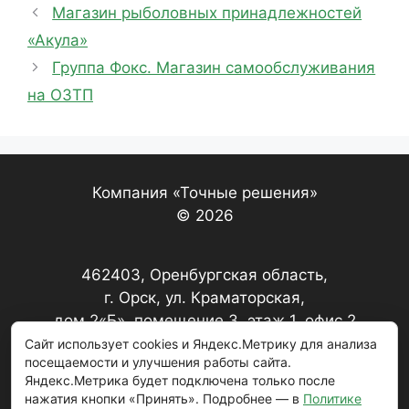
Магазин рыболовных принадлежностей
«Акула»
Группа Фокс. Магазин самообслуживания
на ОЗТП
Компания «Точные решения»
© 2026
462403, Оренбургская область,
г. Орск, ул. Краматорская,
дом 2«Б», помещение 3, этаж 1, офис 2
Сайт использует cookies и Яндекс.Метрику для анализа
посещаемости и улучшения работы сайта.
+7 (3537) 22-17-67, 22-20-79
Яндекс.Метрика будет подключена только после
нажатия кнопки «Принять». Подробнее — в
Политике
zakaz@221767.ru