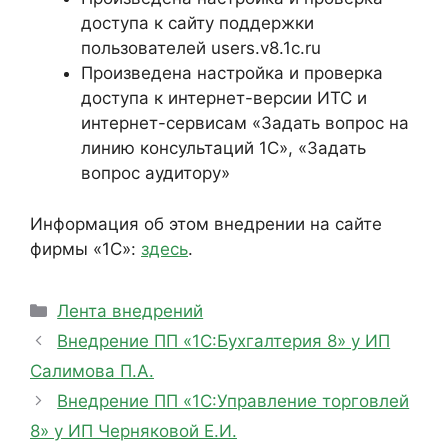
доступа к сайту поддержки
пользователей users.v8.1c.ru
Произведена настройка и проверка
доступа к интернет-версии ИТС и
интернет-сервисам «Задать вопрос на
линию консультаций 1С», «Задать
вопрос аудитору»
Информация об этом внедрении на сайте
фирмы «1С»:
здесь
.
Рубрики
Лента внедрений
Внедрение ПП «1С:Бухгалтерия 8» у ИП
Салимова П.А.
Внедрение ПП «1С:Управление торговлей
8» у ИП Черняковой Е.И.