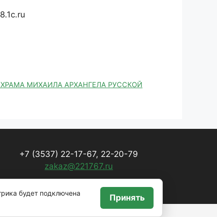
.1c.ru
Д ХРАМА МИХАИЛА АРХАНГЕЛА РУССКОЙ
+7 (3537) 22-17-67, 22-20-79
zakaz@221767.ru
трика будет подключена
Принять