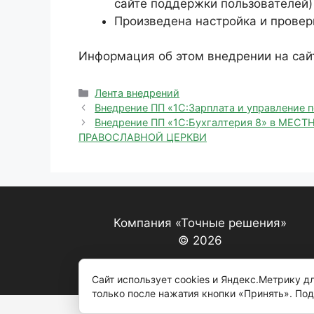
сайте поддержки пользователей)
Произведена настройка и проверк
Информация об этом внедрении на сай
Рубрики
Лента внедрений
Внедрение ПП «1С:Зарплата и управление п
Внедрение ПП «1С:Бухгалтерия 8» в 
ПРАВОСЛАВНОЙ ЦЕРКВИ
Компания «Точные решения»
© 2026
Сайт использует cookies и Яндекс.Метрику 
только после нажатия кнопки «Принять». По