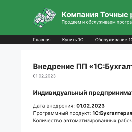
Перейти
к
Компания Точные 
содержимому
Продаем и обслуживаем програ
Главная
Купить 1С
Обслуживание 1
Внедрение ПП «1С:Бухгалт
01.02.2023
Индивидуальный предпринимат
Дата внедрения:
01.02.2023
Программный продукт:
1С:Бухгалтерия
Количество автоматизированных рабоч