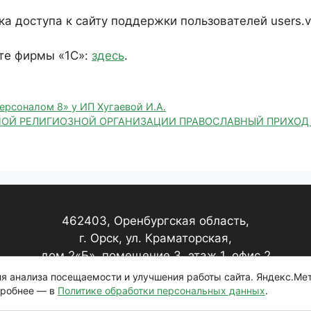
а доступа к сайту поддержки пользователей users.v8
те фирмы «1С»:
здесь
.
ерсоналом 8» у ИП Хугаевой И.А.
МЕСТНОЙ РЕЛИГИОЗНОЙ ОРГАНИЗАЦИИ ПРАВОСЛАВНЫЙ ПРИХО
462403, Оренбургская область,
г. Орск, ул. Краматорская,
дом 2«Б», помещение 3, этаж 1, офис 2
для анализа посещаемости и улучшения работы сайта. Яндекс.Ме
дробнее — в
Политике обработки персональных данных
.
Политика обработки персональных данных