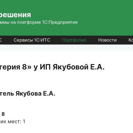
решения
ммы на платформе 1С:Предприятие
С
Сервисы 1С:ИТС
Портфолио
Новости
К
ерия 8» у ИП Якубовой Е.А.
ель Якубова Е.А.
 8
их мест: 1