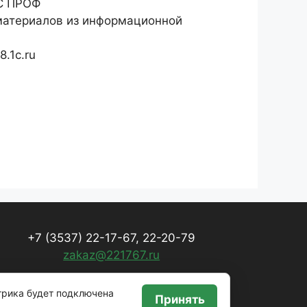
ТС ПРОФ
материалов из информационной
.1c.ru
+7 (3537) 22-17-67, 22-20-79
zakaz@221767.ru
трика будет подключена
Принять