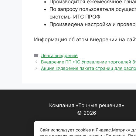
Производится ежемесячное озна
По запросу пользователя осуще
системы ИТС ПРОФ
Произведена настройка и проверк
Информация об этом внедрении на сай
Рубрики
Лента внедрений
Внедрение ПП «1С:Управление торговлей 8»
Акция «Удвоение пакета страниц для расп
Компания «Точные решения»
© 2026
Сайт использует cookies и Яндекс.Метрику 
только после нажатия кнопки «Принять». По