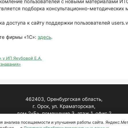
комление пользователей с новыми материалами И
ствляется подборка консультационно-методических 
а доступа к сайту поддержки пользователей users.v8
те фирмы «1С»:
здесь
.
 у ИП Якубовой Е.А.
ознавания»
462403, Оренбургская область,
г. Орск, ул. Краматорская,
дом 2«Б», помещение 3, этаж 1, офис 2
для анализа посещаемости и улучшения работы сайта. Яндекс.Ме
дробнее — в
Политике обработки персональных данных
.