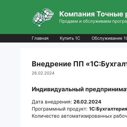
Перейти
к
Компания Точные 
содержимому
Продаем и обслуживаем програ
Главная
Купить 1С
Обслуживание 1
Внедрение ПП «1С:Бухгалт
26.02.2024
Индивидуальный предпринимат
Дата внедрения:
26.02.2024
Программный продукт:
1С:Бухгалтерия
Количество автоматизированных рабоч