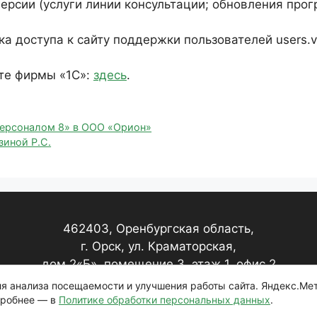
ерсии (услуги линии консультации; обновления прог
а доступа к сайту поддержки пользователей users.v8
те фирмы «1С»:
здесь
.
персоналом 8» в ООО «Орион»
зиной Р.С.
462403, Оренбургская область,
г. Орск, ул. Краматорская,
дом 2«Б», помещение 3, этаж 1, офис 2
для анализа посещаемости и улучшения работы сайта. Яндекс.Ме
дробнее — в
Политике обработки персональных данных
.