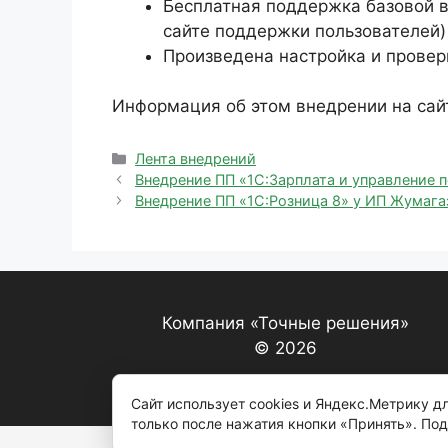
Бесплатная поддержка базовой в
сайте поддержки пользователей)
Произведена настройка и проверк
Информация об этом внедрении на сай
Рубрики
Лента внедрений
Внедрение ПП «1С:Зарплата и управление 
Внедрение ПП «1С:Розница 8» у ИП Жумага
Компания «Точные решения»
© 2026
Сайт использует cookies и Яндекс.Метрику 
только после нажатия кнопки «Принять». По