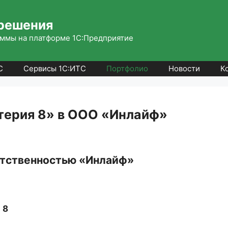
решения
ммы на платформе 1С:Предприятие
С
Сервисы 1С:ИТС
Портфолио
Новости
К
терия 8» в ООО «Инлайф»
етственностью «Инлайф»
 8