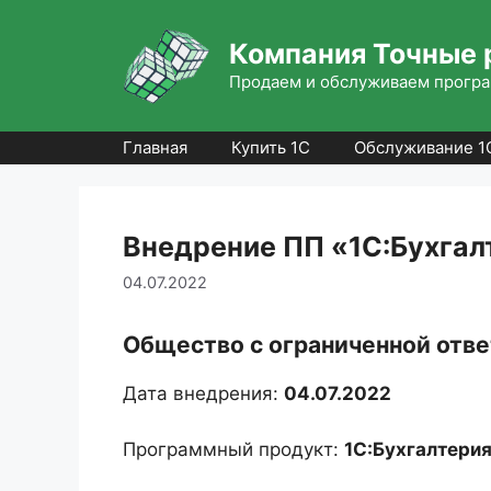
Перейти
к
Компания Точные 
содержимому
Продаем и обслуживаем програ
Главная
Купить 1С
Обслуживание 1
Внедрение ПП «1С:Бухгал
04.07.2022
Общество с ограниченной отв
Дата внедрения:
04.07.2022
Программный продукт:
1С:Бухгалтерия