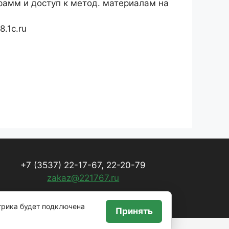
рамм и доступ к метод. материалам на
.1c.ru
+7 (3537) 22-17-67, 22-20-79
zakaz@221767.ru
трика будет подключена
Принять