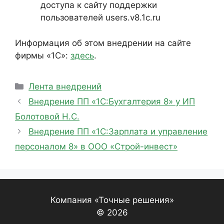
доступа к сайту поддержки
пользователей users.v8.1c.ru
Информация об этом внедрении на сайте
фирмы «1С»:
здесь
.
Рубрики
Лента внедрений
Внедрение ПП «1С:Бухгалтерия 8» у ИП
Болотовой Н.С.
Внедрение ПП «1С:Зарплата и управление
персоналом 8» в ООО «Строй-инвест»
Компания «Точные решения»
© 2026