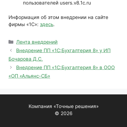
пользователей users.v8.1c.ru
Информация об этом внедрении на сайте
фирмы «1С»:
здесь
.
Рубрики
Лента внедрений
Внедрение ПП «1С:Бухгалтерия 8» у ИП
Бочарова Д.С.
Внедрение ПП «1С:Бухгалтерия 8» в ООО
«ОП «Альянс-СБ»
Компания «Точные решения»
© 2026