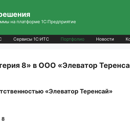
решения
ммы на платформе 1С:Предприятие
С
Сервисы 1С:ИТС
Портфолио
Новости
К
терия 8» в ООО «Элеватор Теренс
етственностью «Элеватор Теренсай»
 8