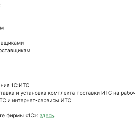
к
ам
тавщиками
поставщикам
ние 1С:ИТС
авка и установка комплекта поставки ИТС на рабо
ТС и интернет-сервисы ИТС
те фирмы «1С»:
здесь
.