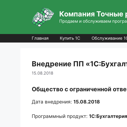
Перейти
к
Компания Точные 
содержимому
Продаем и обслуживаем програ
Главная
Купить 1С
Обслуживание 1
Внедрение ПП «1С:Бухгал
15.08.2018
Общество с ограниченной отв
Дата внедрения:
15.08.2018
Программный продукт:
1С:Бухгалтерия