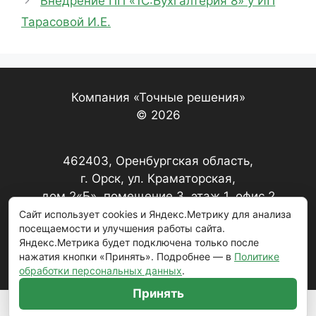
Внедрение ПП «1С:Бухгалтерия 8» у ИП
Тарасовой И.Е.
Компания «Точные решения»
© 2026
462403, Оренбургская область,
г. Орск, ул. Краматорская,
дом 2«Б», помещение 3, этаж 1, офис 2
Сайт использует cookies и Яндекс.Метрику для анализа
посещаемости и улучшения работы сайта.
+7 (3537) 22-17-67, 22-20-79
Яндекс.Метрика будет подключена только после
нажатия кнопки «Принять». Подробнее — в
Политике
zakaz@221767.ru
обработки персональных данных
.
Принять
Политика обработки персональных данных