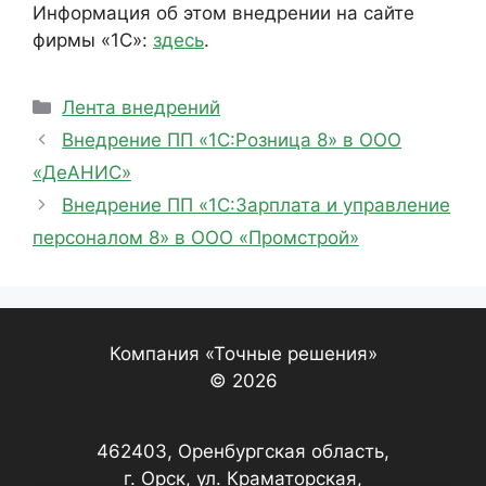
Информация об этом внедрении на сайте
фирмы «1С»:
здесь
.
Рубрики
Лента внедрений
Внедрение ПП «1С:Розница 8» в ООО
«ДеАНИС»
Внедрение ПП «1С:Зарплата и управление
персоналом 8» в ООО «Промстрой»
Компания «Точные решения»
© 2026
462403, Оренбургская область,
г. Орск, ул. Краматорская,