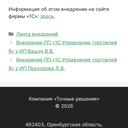
Информация об этом внедрении на сайте
фирмы «1С»:
здесь
.
Рубрики
Лента внедрений
Внедрение ПП «1С:Управление торговлей
8» у ИП Ващук В.В.
Внедрение ПП «1С:Управление торговлей
8» у ИП Прохорова Д.В.
Компания «Точные решения»
© 2026
462403, Оренбургская область,