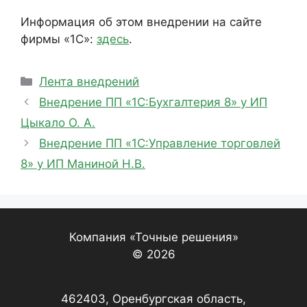
Информация об этом внедрении на сайте
фирмы «1С»:
здесь
.
Рубрики
Лента внедрений
Внедрение ПП «1С:Бухгалтерия 8» у ИП
Цыкало О. А.
Внедрение ПП «1С:Управление торговлей
8» у ИП Маниной Н.В.
Компания «Точные решения»
© 2026
462403, Оренбургская область,