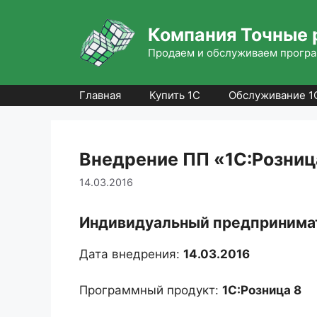
Перейти
к
Компания Точные 
содержимому
Продаем и обслуживаем програ
Главная
Купить 1С
Обслуживание 1
Внедрение ПП «1С:Розница
14.03.2016
Индивидуальный предпринимат
Дата внедрения:
14.03.2016
Программный продукт:
1С:Розница 8