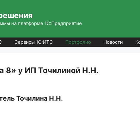
решения
ммы на платформе 1С:Предприятие
С
Сервисы 1С:ИТС
Портфолио
Новости
К
 8» у ИП Точилиной Н.Н.
ель Точилина Н.Н.