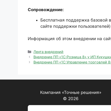
Сопровождение:
Бесплатная поддержка базовой в
сайте поддержки пользователей)
Информация об этом внедрении на сай
Рубрики
Лента внедрений
Внедрение ПП «1С:Розница 8» у ИП Кукушки
Внедрение ПП «1С:Управление торговлей 8
Компания «Точные решения»
© 2026