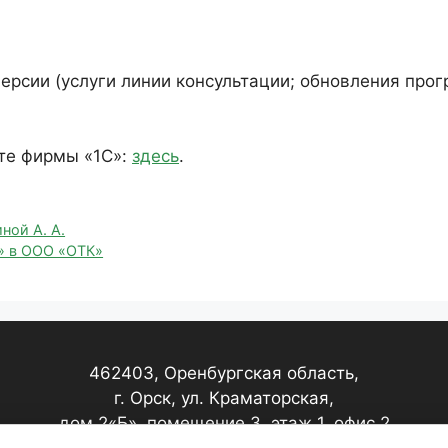
ерсии (услуги линии консультации; обновления про
те фирмы «1С»:
здесь
.
ной А. А.
» в ООО «ОТК»
462403, Оренбургская область,
г. Орск, ул. Краматорская,
дом 2«Б», помещение 3, этаж 1, офис 2