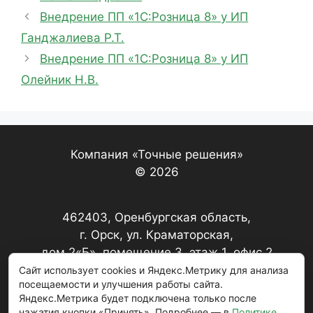
Внедрение ПП «1С:Розница 8» у ИП
Ганджалиева Р.Т.
Внедрение ПП «1С:Розница 8» у ИП
Олейник Н.В.
Компания «Точные решения»
© 2026
462403, Оренбургская область,
г. Орск, ул. Краматорская,
дом 2«Б», помещение 3, этаж 1, офис 2
Сайт использует cookies и Яндекс.Метрику для анализа
посещаемости и улучшения работы сайта.
+7 (3537) 22-17-67, 22-20-79
Яндекс.Метрика будет подключена только после
нажатия кнопки «Принять». Подробнее — в
Политике