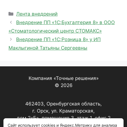
Рубрики
Лента внедрений
Внедрение ПП «1С:Бухгалтерия 8» в ООО
«Стоматологический центр СТОМАКС»
Внедрение ПП «1С:Розница 8» у ИП
Маклыгиной Татьяны Сергеевны
Компания «Точные решения»
© 2026
462403, Оренбургская область,
г. Орск, ул. Краматорская,
дом 2«Б», помещение 3, этаж 1, офис 2
Сайт использует cookies и Яндекс.Метрику для анализа