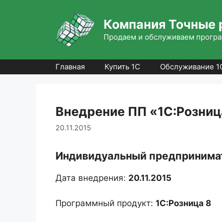
Перейти
к
Компания Точные 
содержимому
Продаем и обслуживаем програ
Главная
Купить 1С
Обслуживание 1
Внедрение ПП «1С:Розница
20.11.2015
Индивидуальный предпринима
Дата внедрения:
20.11.2015
Программный продукт:
1С:Розница 8