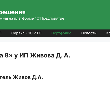
решения
ммы на платформе 1С:Предприятие
С
Сервисы 1С:ИТС
Портфолио
Новости
К
 8» у ИП Живова Д. А.
тель Живов Д.А.