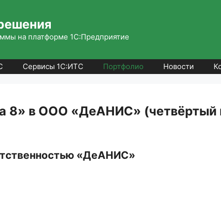
решения
ммы на платформе 1С:Предприятие
С
Сервисы 1С:ИТС
Портфолио
Новости
К
а 8» в ООО «ДеАНИС» (четвёртый 
ветственностью «ДеАНИС»