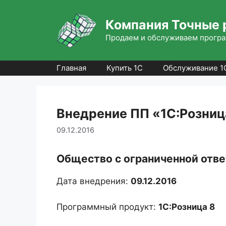
Перейти
к
Компания Точные 
содержимому
Продаем и обслуживаем програ
Главная
Купить 1С
Обслуживание 1
Внедрение ПП «1С:Розниц
09.12.2016
Общество с ограниченной от
Дата внедрения:
09.12.2016
Программный продукт:
1С:Розница 8