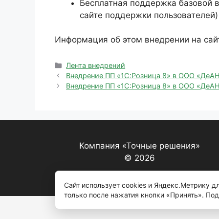
Бесплатная поддержка базовой в
сайте поддержки пользователей)
Информация об этом внедрении на сай
Рубрики
Лента внедрений
Внедрение ПП «1С:Розница 8» в ООО «ДеАН
Внедрение ПП «1С:Розница 8» в ООО «ДеАН
Компания «Точные решения»
© 2026
Сайт использует cookies и Яндекс.Метрику 
только после нажатия кнопки «Принять». По