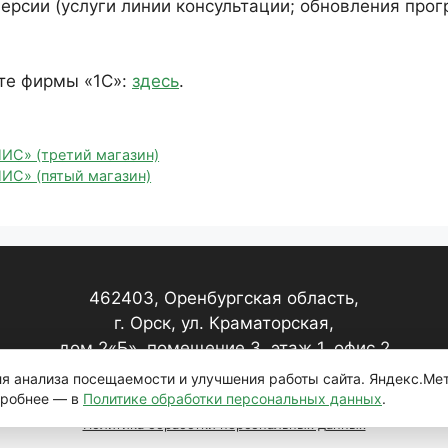
ерсии (услуги линии консультации; обновления про
те фирмы «1С»:
здесь
.
ИС» (третий магазин)
ИС» (пятый магазин)
462403, Оренбургская область,
г. Орск, ул. Краматорская,
дом 2«Б», помещение 3, этаж 1, офис 2
для анализа посещаемости и улучшения работы сайта. Яндекс.Ме
дробнее — в
Политике обработки персональных данных
.
Политика обработки персональных данных