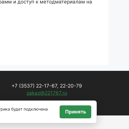
грамм и доступ к методматериалам на
+7 (3537) 22-17-67, 22-20-79
zakaz@221767.ru
трика будет подключена
Принять