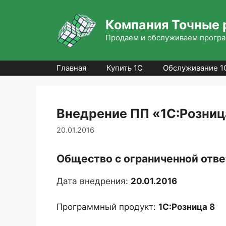
Перейти
к
Компания Точные 
содержимому
Продаем и обслуживаем програ
Главная
Купить 1С
Обслуживание 1
Внедрение ПП «1С:Розниц
20.01.2016
Общество с ограниченной отв
Дата внедрения:
20.01.2016
Программный продукт:
1С:Розница 8