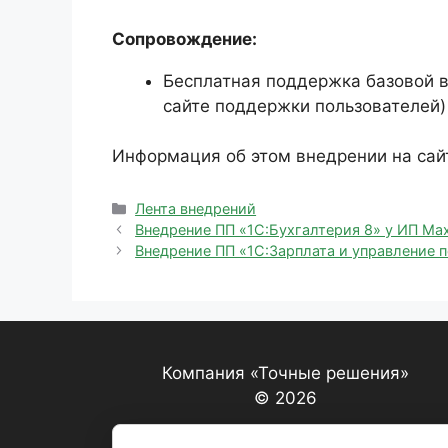
Сопровождение:
Бесплатная поддержка базовой в
сайте поддержки пользователей)
Информация об этом внедрении на сай
Рубрики
Лента внедрений
Внедрение ПП «1С:Бухгалтерия 8» у ИП Ма
Внедрение ПП «1С:Зарплата и управление
Компания «Точные решения»
© 2026