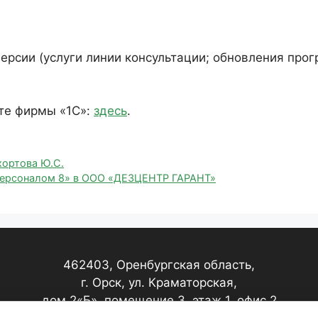
ерсии (услуги линии консультации; обновления про
те фирмы «1С»:
здесь
.
хортова Ю.С.
 персоналом 8» в ООО «ДЕЗЦЕНТР ГАРАНТ»
462403, Оренбургская область,
г. Орск, ул. Краматорская,
дом 2«Б», помещение 3, этаж 1, офис 2