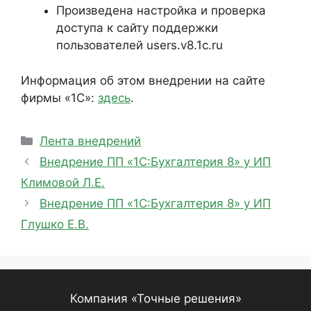
Произведена настройка и проверка
доступа к сайту поддержки
пользователей users.v8.1c.ru
Информация об этом внедрении на сайте
фирмы «1С»:
здесь
.
Рубрики
Лента внедрений
Внедрение ПП «1С:Бухгалтерия 8» у ИП
Климовой Л.Е.
Внедрение ПП «1С:Бухгалтерия 8» у ИП
Глушко Е.В.
Компания «Точные решения»