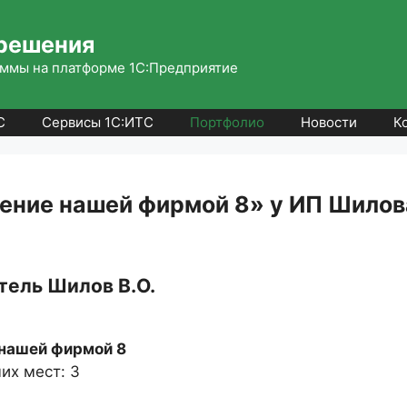
решения
ммы на платформе 1С:Предприятие
С
Сервисы 1С:ИТС
Портфолио
Новости
К
ение нашей фирмой 8» у ИП Шилова
ель Шилов В.О.
 нашей фирмой 8
их мест: 3