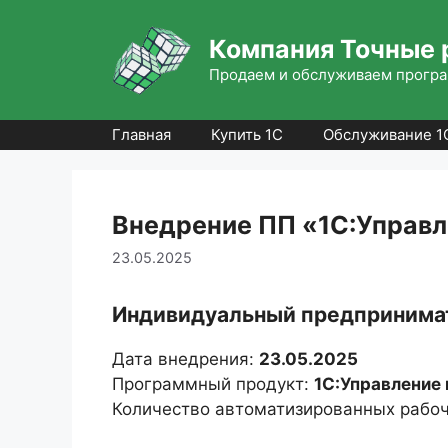
Перейти
к
Компания Точные 
содержимому
Продаем и обслуживаем програ
Главная
Купить 1С
Обслуживание 1
Внедрение ПП «1С:Управл
23.05.2025
Индивидуальный предпринимат
Дата внедрения:
23.05.2025
Программный продукт:
1С:Управление
Количество автоматизированных рабоч