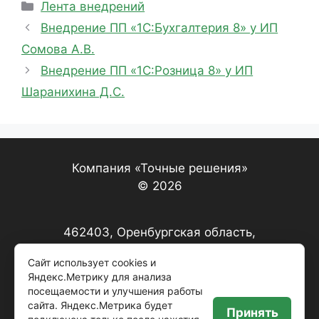
Рубрики
Лента внедрений
Внедрение ПП «1С:Бухгалтерия 8» у ИП
Сомова А.В.
Внедрение ПП «1С:Розница 8» у ИП
Шаранихина Д.С.
Компания «Точные решения»
© 2026
462403, Оренбургская область,
г. Орск, ул. Краматорская,
Сайт использует cookies и
дом 2«Б», помещение 3, этаж 1, офис 2
Яндекс.Метрику для анализа
посещаемости и улучшения работы
сайта. Яндекс.Метрика будет
Принять
+7 (3537) 22-17-67, 22-20-79