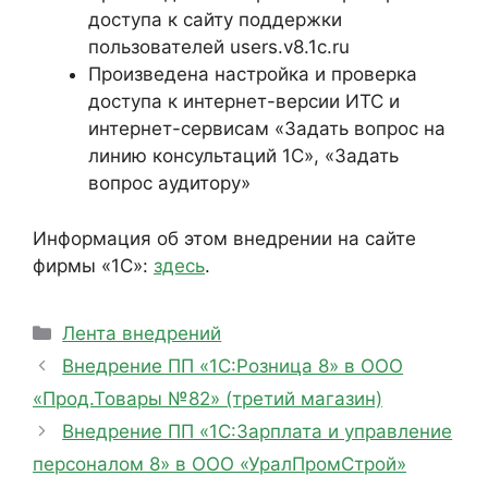
доступа к сайту поддержки
пользователей users.v8.1c.ru
Произведена настройка и проверка
доступа к интернет-версии ИТС и
интернет-сервисам «Задать вопрос на
линию консультаций 1С», «Задать
вопрос аудитору»
Информация об этом внедрении на сайте
фирмы «1С»:
здесь
.
Рубрики
Лента внедрений
Внедрение ПП «1С:Розница 8» в ООО
«Прод.Товары №82» (третий магазин)
Внедрение ПП «1С:Зарплата и управление
персоналом 8» в ООО «УралПромСтрой»