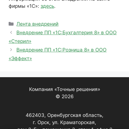
фирмы «1С»:
здесь
.
Рубрики
Лента внедрений
Внедрение ПП «1С:Бухгалтерия 8» в ООО
«Стерил»
Внедрение ПП «1С:Розница 8» в ООО
«Эффект»
Компания «Точные решения»
© 2026
462403, Оренбургская область,
г. Орск, ул. Краматорская,