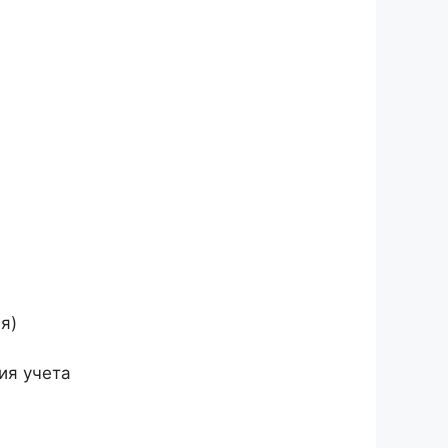
я)
ия учета