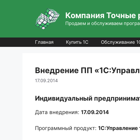
Перейти
к
Компания Точные 
содержимому
Продаем и обслуживаем програ
Главная
Купить 1С
Обслуживание 1
Внедрение ПП «1С:Управле
17.09.2014
Индивидуальный предпринимат
Дата внедрения:
17.09.2014
Программный продукт:
1С:Управление 