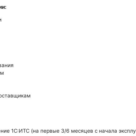
ии:
и
вания
ам
поставщикам
ие 1С:ИТС (на первые 3/6 месяцев с начала экспл