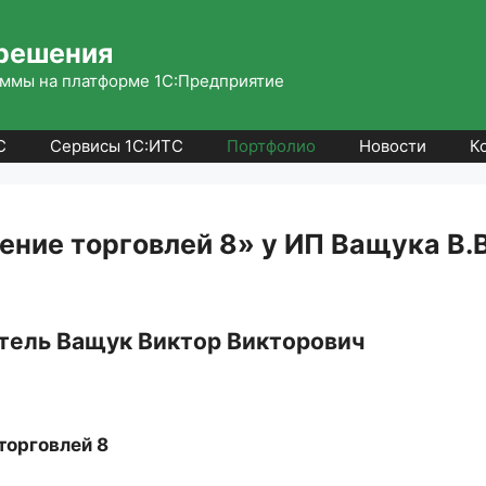
решения
ммы на платформе 1С:Предприятие
С
Сервисы 1С:ИТС
Портфолио
Новости
К
ние торговлей 8» у ИП Ващука В.В
ель Ващук Виктор Викторович
торговлей 8