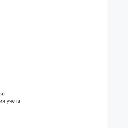
я)
ия учета