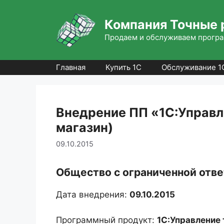
Перейти
к
Компания Точные 
содержимому
Продаем и обслуживаем програ
Главная
Купить 1С
Обслуживание 1
Внедрение ПП «1С:Управле
магазин)
09.10.2015
Общество с ограниченной отв
Дата внедрения:
09.10.2015
Программный продукт:
1С:Управление 