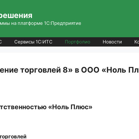
решения
ммы на платформе 1С:Предприятие
С
Сервисы 1С:ИТС
Портфолио
Новости
К
ние торговлей 8» в ООО «Ноль Плю
етственностью «Ноль Плюс»
торговлей