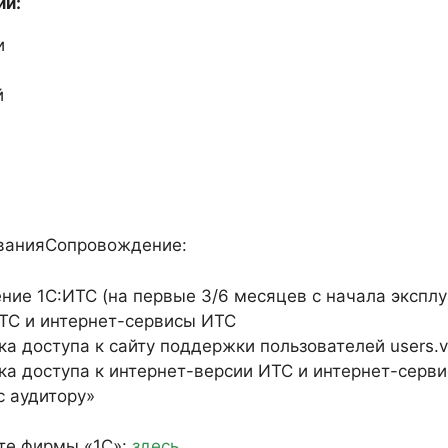
ии:
и
й
ованияСопровождение:
ие 1С:ИТС (на первые 3/6 месяцев с начала экспл
ТС и интернет-сервисы ИТС
а доступа к сайту поддержки пользователей users.v8
ка доступа к интернет-версии ИТС и интернет-серв
с аудитору»
те фирмы «1С»:
здесь
.