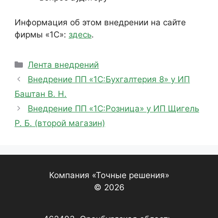
Информация об этом внедрении на сайте
фирмы «1С»:
здесь
.
Рубрики
Лента внедрений
Внедрение ПП «1С:Бухгалтерия 8» у ИП
Баштан В. Н.
Внедрение ПП «1С:Розница» у ИП Щигель
Р. Б. (второй магазин)
Компания «Точные решения»
© 2026