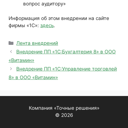
вопрос аудитору»
Информация об этом внедрении на сайте
фирмы «1С»:
здесь
.
Рубрики
Лента внедрений
Внедрение ПП «1С:Бухгалтерия 8» в ООО
«Витамин»
Внедрение ПП «1С:Управление торговлей
8» в ООО «Витамин»
Компания «Точные решения»
© 2026