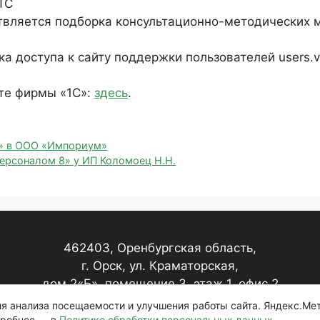
ТС
ствляется подборка консультационно-методических 
а доступа к сайту поддержки пользователей users.v8
те фирмы «1С»:
здесь
.
8» в ООО «Импориум»
персоналом 8» у ИП Коломоец Н.Н.
462403, Оренбургская область,
г. Орск, ул. Краматорская,
дом 2«Б», помещение 3, этаж 1, офис 2
для анализа посещаемости и улучшения работы сайта. Яндекс.Ме
дробнее — в
Политике обработки персональных данных
.