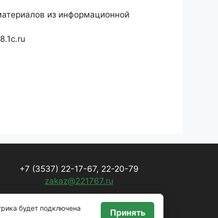
материалов из информационной
.1c.ru
+7 (3537) 22-17-67, 22-20-79
zakaz@221767.ru
трика будет подключена
Принять