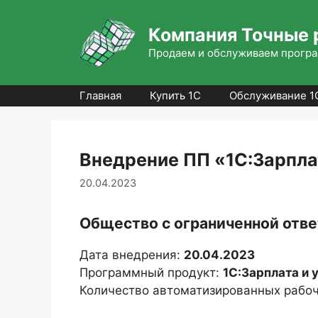
Перейти
к
Компания Точные 
содержимому
Продаем и обслуживаем програ
Главная
Купить 1С
Обслуживание 1
Внедрение ПП «1С:Зарпла
20.04.2023
Общество с ограниченной отв
Дата внедрения:
20.04.2023
Программный продукт:
1С:Зарплата и 
Количество автоматизированных рабоч