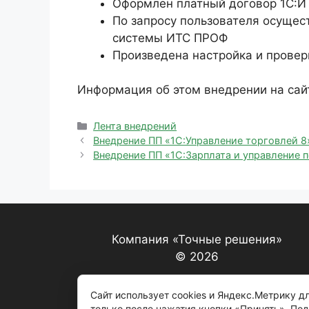
Оформлен платный договор 1С:И
По запросу пользователя осуще
системы ИТС ПРОФ
Произведена настройка и проверк
Информация об этом внедрении на сай
Рубрики
Лента внедрений
Внедрение ПП «1С:Управление торговлей 
Внедрение ПП «1С:Зарплата и управление 
Компания «Точные решения»
© 2026
Сайт использует cookies и Яндекс.Метрику 
только после нажатия кнопки «Принять». По